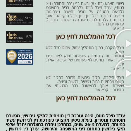
בשמי האמא (בת 87) ובשם בני (נכה והחולה) ו-3
בנותיי, עו"ד מיכל מוזס ,נלחמת בבית המשפט
כלביאה המגינה על גוריה והשגת ניצחונות
מרשימים ביותר בכל דיון ודיון ובכל תיקי התביעות
הרבות. הצלחת להביס את הצד שמנגד גם ב 2
ערעורים גדולים!
קרא עוד
לכל ההמלצות לחץ כאן
מיכל היקרה, בתוך התהליך עמוק שכולו סבל ללא
מוצא,
ובזכותך חזרה התקווה שהאמת תצא לאור זכינו
להכיר אותך בזמנים לא פשוטים של אכזבה ואזלת
יד...
קרא עוד
מיכל היקרה, הליך גירושים מדובר בהליך לא
פשוט מבחינות רבות נפשית, רגשית ופיזית.
שישבתי איתך לראשונה כבר הרגשתי את
החיבור...
קרא עוד
לכל ההמלצות לחץ כאן
עו"ד מיכל מוזס, הינה עורכת דין מומחית לתיקי גירושין, מגשרת
מוסמכת ונוטריון, בעלת ניסיון מקצועי כעורכת דין לגירושין עשיר
במיוחד, למעלה מ-26 שנים, במהלכן ניהלה בהצלחה יתרה אלפי
תיקי גירושין בתחום דיני המשפחה והירושה. עורך דין גירושין ,