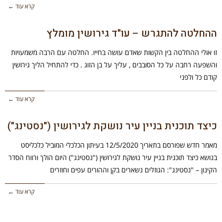
קרא עוד ←
ההחלטה להתגרש – עו"ד גירושין מומלץ
זו אולי ההחלטה בין הקשות שאדם עושה בחייו. החלטה עם הרבה משמעויות
והשפעה רחבה על כל הסובבים , עליך על בן הזוג . כדי להתחיל הליך גירושין
קודם כל ולפני
קרא עוד ←
כיצד תוכנית בניין עיר נושקת לגירושין ("נסטינג")
מאמר חדש שפורסם בתאריך 12/5/2020 בעיתון הכלכלי המוביל כלכליסט
בנושא כיצד תוכנית בניין עיר נושקת לגירושין ("נסטינג") היום הולך ורווח הסדר
הקינון – "נסטינג": הגוזלים נשארים בקן וההורים עפים וחוזרים
קרא עוד ←