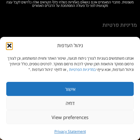
משפטית. מחברי המאמרים אינם נושאים באחריות כשלהי כלפי הקוראים ואלה נדרשים לקבל עצה
מקצועית לפני כל פעולה המסתמכת על הדברים האמורים
מדיניות פרטיות
ניהול העדפות
2026© כל הזכויות שמורות למיכל מוזס – משרד עורכי דין
אנחנו משתמשים בעוגיות לצורך ניתוח תנועה, שיפור האתר וחווית המשתמש, וכן לצורך
פרסום ממוקד והתאמת תוכן שיווקי לרבות פרסום ממוקד. לפרטים נוספים, כולל זכויותיך
וניהול העדפות, אנא עיין/י
במדיניות הפרטיות
, או לחץ/י 'ניהול העדפות ."
אישור
דחיה
View preferences
גלילה
צור קשר
Privacy Statement
לראש
Open
chaty