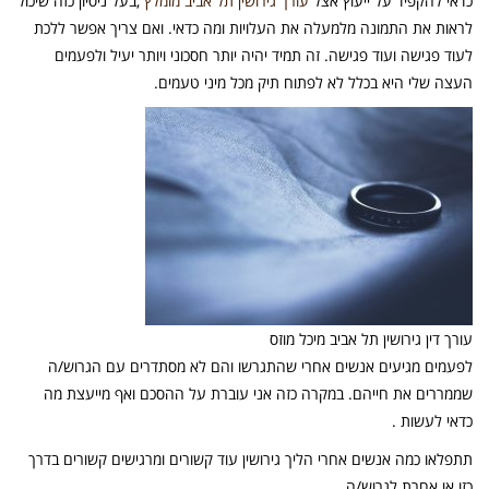
כדאי להקפיד על ייעוץ אצל
עורך גירושין תל אביב מומלץ
,בעל ניסיון כזה שיכול
לראות את התמונה מלמעלה את העלויות ומה כדאי. ואם צריך אפשר ללכת
לעוד פגישה ועוד פגישה. זה תמיד יהיה יותר חסכוני ויותר יעיל ולפעמים
העצה שלי היא בכלל לא לפתוח תיק מכל מיני טעמים.
עורך דין גירושין תל אביב מיכל מוזס
לפעמים מגיעים אנשים אחרי שהתגרשו והם לא מסתדרים עם הגרוש/ה
שממררים את חייהם. במקרה כזה אני עוברת על ההסכם ואף מייעצת מה
כדאי לעשות .
תתפלאו כמה אנשים אחרי הליך גירושין עוד קשורים ומרגישים קשורים בדרך
כזו או אחרת לגרוש/ה.