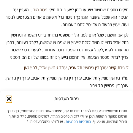
תיקים נוספים שחשוב שיגיעו בזמן לייעוץ הם תיקי
ניכור הורי
. העניין עם
הניכור הוא שככל שעובר הזמן כך הניכור גדל ולפעמים אחים מצטרפים לניכור
ועוד. יעוץ מבעוד מועד יכול לחסוך אסונות.
לכן אני חושבת שכל אדם לפני הליך משפטי במיוחד בדיני משפחה וגירושין
בתל אביב כדאי לו מאוד ללכת לייעוץ או שנים או שלושה, לקבל רעיונות, להבין
מה עומד לפניו ,לקבל עצות גם משפטיות וגם אחרות . לפעמים כדי לשכור
צריך לבדוק מספר הצעות. אל תחסכו בייעוץ כי זה בסופו של יום הכי חסכוני
ליצירת קשר עורך דין גירושין תל אביב, עו"ד גירושין אביב, לחץ כאן
עו"ד גירושין מומלץ תל אביב, עורך דין גירושין מומלץ תל אביב, עורך דין גירושין,
עורך דין גירושין תל אביב
ניהול העדפות
דף בית
אודות
צור קשר
מפת אתר
אנחנו משתמשים בעוגיות לצורך ניתוח תנועה, שיפור האתר וחווית המשתמש, וכן לצורך
פרסום ממוקד והתאמת תוכן שיווקי לרבות פרסום ממוקד. לפרטים נוספים, כולל זכויותיך
הצהרת נגישות
וניהול העדפות, אנא עיין/י
במדיניות הפרטיות
, או לחץ/י 'ניהול העדפות ."