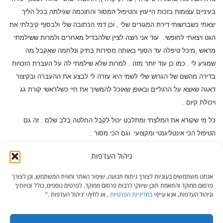
בעיניים עצומות בזכות הייעוץ והטיפול המסור והחוכמה שגילתה בכל הליך
יצאתי כשברשותי דירת המגורים שלי , וכן דמי הכתובה שלי ולבסוף קיבלתי את
הגט ויצאתי לחופשי. עוד אני רוצה לציין שלהבדיל מאחרים ולמרות ששילמתי
מראש ,מיכל טיפלה עד הסוף באותה מסירות בתיק ונלחמה שאקבל מה
שמגיע לי . כמו כן עוד יותר מזה . למרות שלא שילמתי לה על העברת הזכויות
בדירה מהשם של הגרוש שלי לשמי היא עזרה לי לבצע את ההעברה ובקיצור
דאגה שאצא על הרגליים ובאופן שאוכל להמשיך את חיי כשלראשי קורת גג
ויכולת קיום .
כל מי שקורא את המלצתי ומתלבט יכול לקבל החלטה בלב שלם . זה גם
הטיפול הכי אינטליגנטי ומקצועי וגם הכי מסור .
ניהול העדפות
דף בית
אודות
צור קשר
מפת אתר
אנחנו משתמשים בעוגיות לצורך ניתוח תנועה, שיפור האתר וחווית המשתמש, וכן לצורך
פרסום ממוקד והתאמת תוכן שיווקי לרבות פרסום ממוקד. לפרטים נוספים, כולל זכויותיך
הצהרת נגישות
וניהול העדפות, אנא עיין/י
במדיניות הפרטיות
, או לחץ/י 'ניהול העדפות ."
המידע המופיע באתר אינו יכול להחליף ייעוץ משפטי אישי ואין בו כדי להוות ייעוץ ו/או חוות דעת