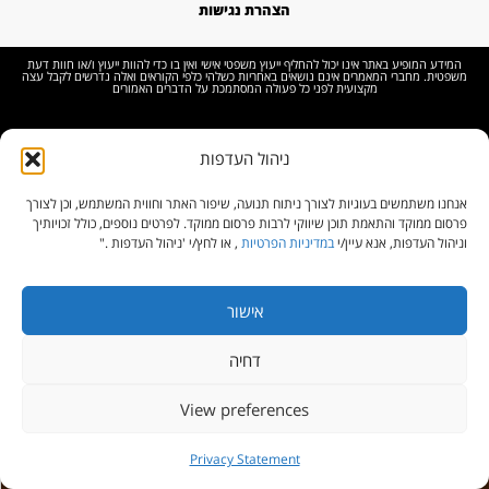
הצהרת נגישות
המידע המופיע באתר אינו יכול להחליף ייעוץ משפטי אישי ואין בו כדי להוות ייעוץ ו/או חוות דעת
משפטית. מחברי המאמרים אינם נושאים באחריות כשלהי כלפי הקוראים ואלה נדרשים לקבל עצה
מקצועית לפני כל פעולה המסתמכת על הדברים האמורים
מדיניות פרטיות
ניהול העדפות
אנחנו משתמשים בעוגיות לצורך ניתוח תנועה, שיפור האתר וחווית המשתמש, וכן לצורך
פרסום ממוקד והתאמת תוכן שיווקי לרבות פרסום ממוקד. לפרטים נוספים, כולל זכויותיך
2026© כל הזכויות שמורות למיכל מוזס – משרד עורכי דין
וניהול העדפות, אנא עיין/י
במדיניות הפרטיות
, או לחץ/י 'ניהול העדפות ."
אישור
דחיה
View preferences
גלילה
צור קשר
Privacy Statement
לראש
Open
chaty